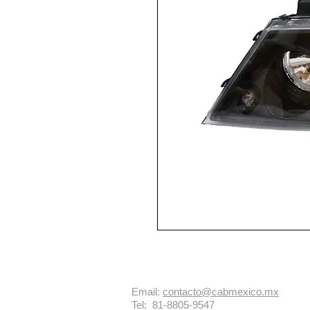
Email:
contacto@cabmexico.mx
Tel: 81-8805-9547